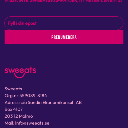
MISSA INTE SWEEATS KAMPANJER, NYHETER & EVENTS!
PRENUMERERA
Sweeats
Org.nr 559089-8184
Adress: c/o Sandin Ekonomikonsult AB
Box 4107
203 12 Malmö
Mail: Info@sweeats.se