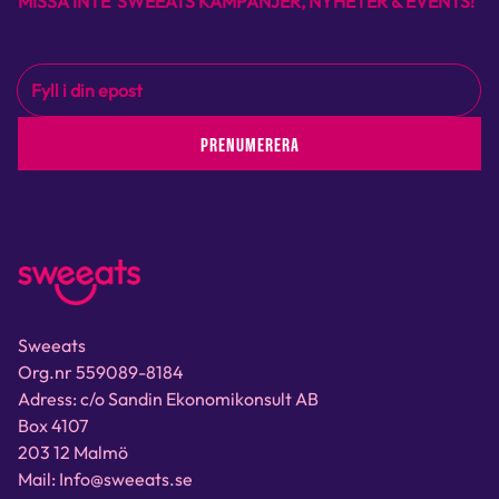
MISSA INTE SWEEATS KAMPANJER, NYHETER & EVENTS!
PRENUMERERA
Sweeats
Org.nr 559089-8184
Adress: c/o Sandin Ekonomikonsult AB
Box 4107
203 12 Malmö
Mail: Info@sweeats.se