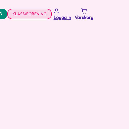
G
KLASS/FÖRENING
Logga in
Varukorg