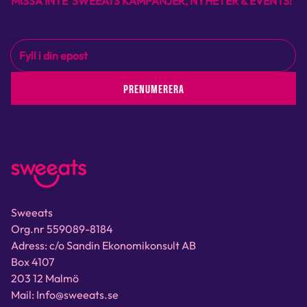
MISSA INTE SWEEATS KAMPANJER, NYHETER & EVENTS!
PRENUMERERA
Sweeats
Org.nr 559089-8184
Adress: c/o Sandin Ekonomikonsult AB
Box 4107
203 12 Malmö
Mail: Info@sweeats.se