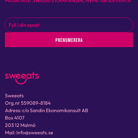
MISSA INTE SWEEATS KAMPANJER, NYHETER & EVENTS!
PRENUMERERA
Sweeats
Org.nr 559089-8184
Adress: c/o Sandin Ekonomikonsult AB
Box 4107
203 12 Malmö
Mail: Info@sweeats.se