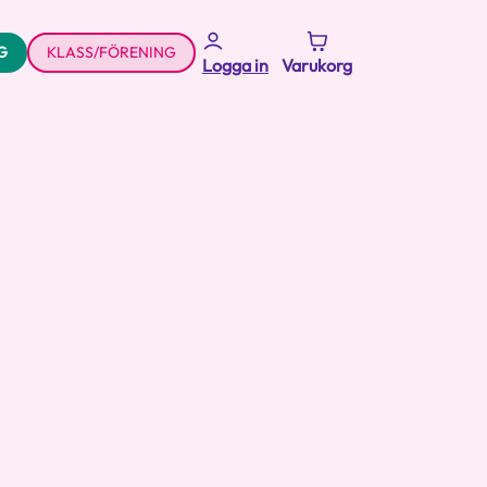
G
KLASS/FÖRENING
Logga in
Varukorg