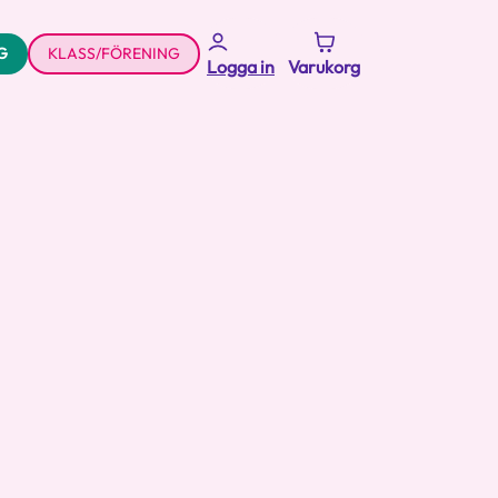
G
KLASS/FÖRENING
Logga in
Varukorg