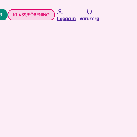
G
KLASS/FÖRENING
Logga in
Varukorg