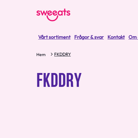
Vårt sortiment
Frågor & svar
Kontakt
Om 
FKDDRY
Hem
FKDDRY