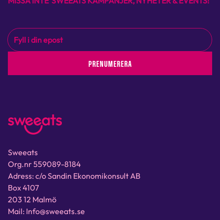
MISSA INTE SWEEATS KAMPANJER, NYHETER & EVENTS!
PRENUMERERA
Sweeats
Org.nr 559089-8184
Adress: c/o Sandin Ekonomikonsult AB
Box 4107
203 12 Malmö
Mail: Info@sweeats.se