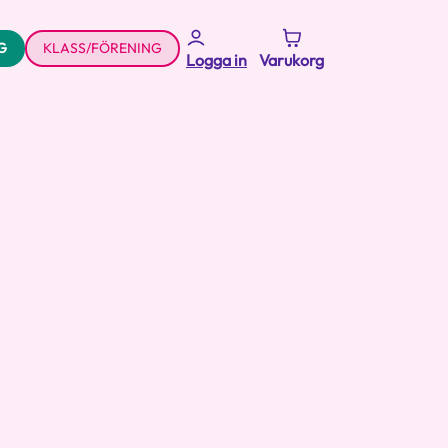
G
KLASS/FÖRENING
Logga in
Varukorg