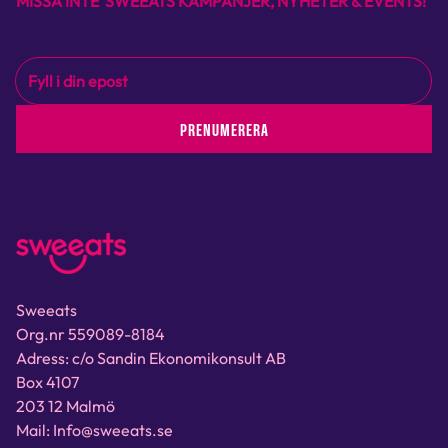
MISSA INTE SWEEATS KAMPANJER, NYHETER & EVENTS!
PRENUMERERA
Sweeats
Org.nr 559089-8184
Adress: c/o Sandin Ekonomikonsult AB
Box 4107
203 12 Malmö
Mail: Info@sweeats.se