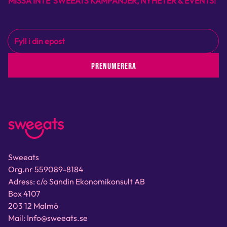
MISSA INTE SWEEATS KAMPANJER, NYHETER & EVENTS!
PRENUMERERA
Sweeats
Org.nr 559089-8184
Adress: c/o Sandin Ekonomikonsult AB
Box 4107
203 12 Malmö
Mail: Info@sweeats.se