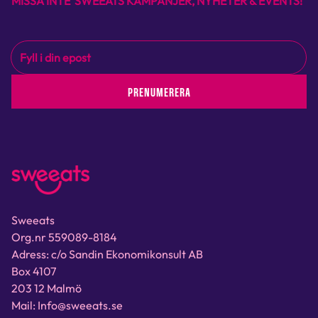
MISSA INTE SWEEATS KAMPANJER, NYHETER & EVENTS!
PRENUMERERA
Sweeats
Org.nr 559089-8184
Adress: c/o Sandin Ekonomikonsult AB
Box 4107
203 12 Malmö
Mail: Info@sweeats.se