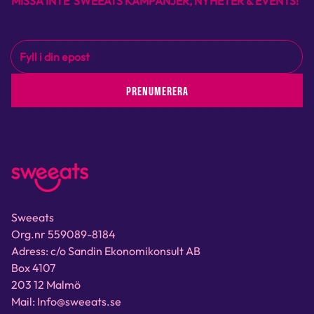
MISSA INTE SWEEATS KAMPANJER, NYHETER & EVENTS!
PRENUMERERA
Sweeats
Org.nr 559089-8184
Adress: c/o Sandin Ekonomikonsult AB
Box 4107
203 12 Malmö
Mail: Info@sweeats.se