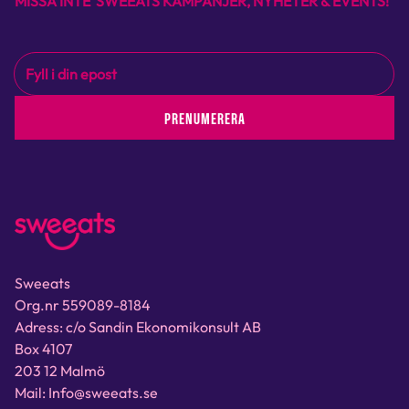
MISSA INTE SWEEATS KAMPANJER, NYHETER & EVENTS!
PRENUMERERA
Sweeats
Org.nr 559089-8184
Adress: c/o Sandin Ekonomikonsult AB
Box 4107
203 12 Malmö
Mail: Info@sweeats.se