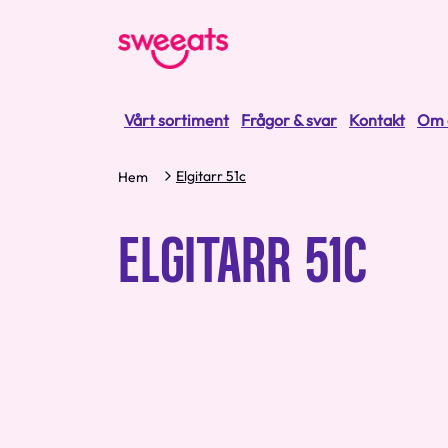
Vårt sortiment
Frågor & svar
Kontakt
Om 
Elgitarr 51c
Hem
ELGITARR 51C