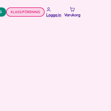
G
KLASS/FÖRENING
Logga in
Varukorg