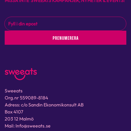
MISSA INTE SWEEATS KAMPANJER, NYHETER & EVENTS!
PRENUMERERA
Sweeats
Org.nr 559089-8184
Adress: c/o Sandin Ekonomikonsult AB
Box 4107
203 12 Malmö
Mail: Info@sweeats.se