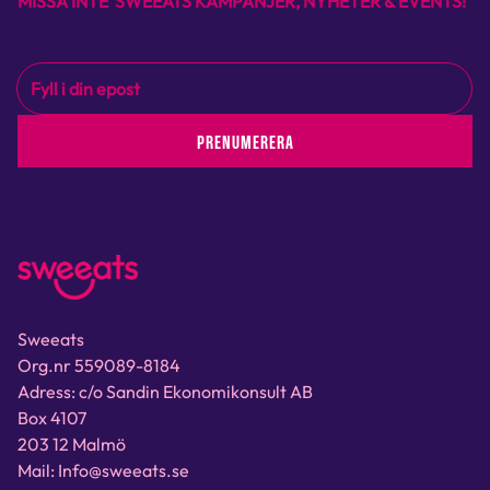
MISSA INTE SWEEATS KAMPANJER, NYHETER & EVENTS!
PRENUMERERA
Sweeats
Org.nr 559089-8184
Adress: c/o Sandin Ekonomikonsult AB
Box 4107
203 12 Malmö
Mail: Info@sweeats.se