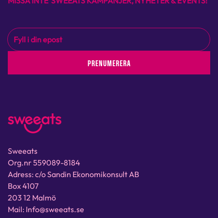
MISSA INTE SWEEATS KAMPANJER, NYHETER & EVENTS!
PRENUMERERA
Sweeats
Org.nr 559089-8184
Adress: c/o Sandin Ekonomikonsult AB
Box 4107
203 12 Malmö
Mail: Info@sweeats.se