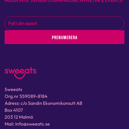
MISSA INTE SWEEATS KAMPANJER, NYHETER & EVENTS!
PRENUMERERA
Sweeats
Org.nr 559089-8184
Adress: c/o Sandin Ekonomikonsult AB
Box 4107
203 12 Malmö
Mail: Info@sweeats.se