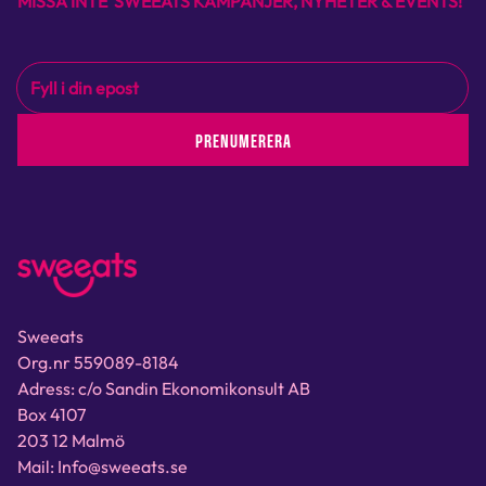
MISSA INTE SWEEATS KAMPANJER, NYHETER & EVENTS!
PRENUMERERA
Sweeats
Org.nr 559089-8184
Adress: c/o Sandin Ekonomikonsult AB
Box 4107
203 12 Malmö
Mail: Info@sweeats.se