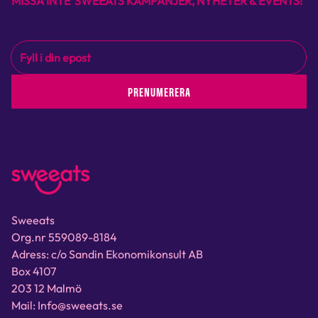
MISSA INTE SWEEATS KAMPANJER, NYHETER & EVENTS!
PRENUMERERA
Sweeats
Org.nr 559089-8184
Adress: c/o Sandin Ekonomikonsult AB
Box 4107
203 12 Malmö
Mail: Info@sweeats.se