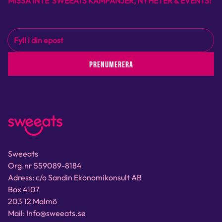
MISSA INTE SWEEATS KAMPANJER, NYHETER & EVENTS!
PRENUMERERA
Sweeats
Org.nr 559089-8184
Adress: c/o Sandin Ekonomikonsult AB
Box 4107
203 12 Malmö
Mail: Info@sweeats.se