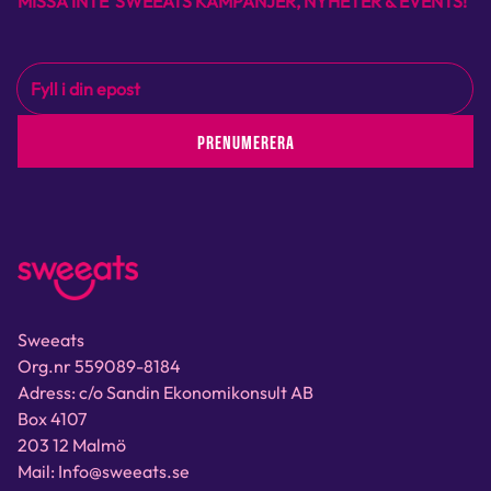
MISSA INTE SWEEATS KAMPANJER, NYHETER & EVENTS!
PRENUMERERA
Sweeats
Org.nr 559089-8184
Adress: c/o Sandin Ekonomikonsult AB
Box 4107
203 12 Malmö
Mail: Info@sweeats.se