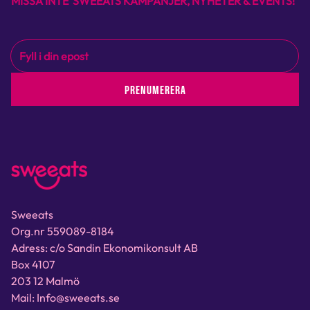
MISSA INTE SWEEATS KAMPANJER, NYHETER & EVENTS!
PRENUMERERA
Sweeats
Org.nr 559089-8184
Adress: c/o Sandin Ekonomikonsult AB
Box 4107
203 12 Malmö
Mail: Info@sweeats.se