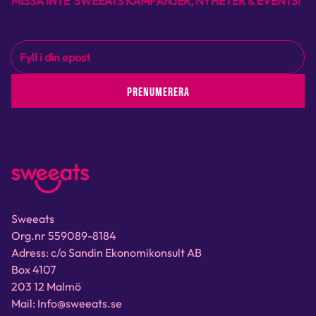
MISSA INTE SWEEATS KAMPANJER, NYHETER & EVENTS!
PRENUMERERA
Sweeats
Org.nr 559089-8184
Adress: c/o Sandin Ekonomikonsult AB
Box 4107
203 12 Malmö
Mail: Info@sweeats.se