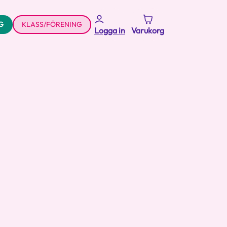
G
KLASS/FÖRENING
Logga in
Varukorg