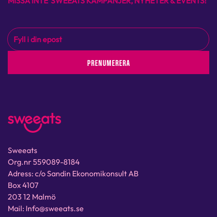
MISSA INTE SWEEATS KAMPANJER, NYHETER & EVENTS!
PRENUMERERA
Sweeats
Org.nr 559089-8184
Adress: c/o Sandin Ekonomikonsult AB
Box 4107
203 12 Malmö
Mail: Info@sweeats.se