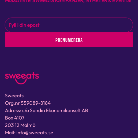
MISSA INTE SWEEATS KAMPANJER, NYHETER & EVENTS!
PRENUMERERA
Sweeats
Org.nr 559089-8184
Adress: c/o Sandin Ekonomikonsult AB
Box 4107
203 12 Malmö
Mail: Info@sweeats.se