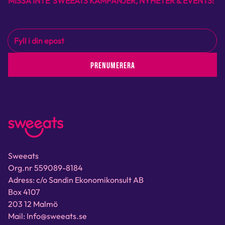
MISSA INTE SWEEATS KAMPANJER, NYHETER & EVENTS!
PRENUMERERA
Sweeats
Org.nr 559089-8184
Adress: c/o Sandin Ekonomikonsult AB
Box 4107
203 12 Malmö
Mail: Info@sweeats.se