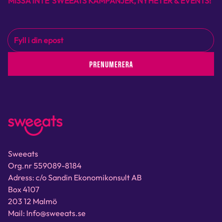
MISSA INTE SWEEATS KAMPANJER, NYHETER & EVENTS!
PRENUMERERA
Sweeats
Org.nr 559089-8184
Adress: c/o Sandin Ekonomikonsult AB
Box 4107
203 12 Malmö
Mail: Info@sweeats.se