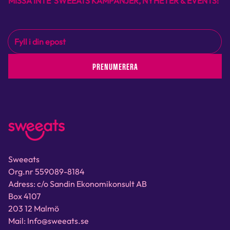
MISSA INTE SWEEATS KAMPANJER, NYHETER & EVENTS!
PRENUMERERA
Sweeats
Org.nr 559089-8184
Adress: c/o Sandin Ekonomikonsult AB
Box 4107
203 12 Malmö
Mail: Info@sweeats.se