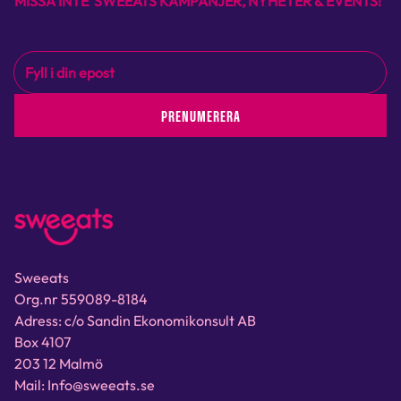
MISSA INTE SWEEATS KAMPANJER, NYHETER & EVENTS!
PRENUMERERA
Sweeats
Org.nr 559089-8184
Adress: c/o Sandin Ekonomikonsult AB
Box 4107
203 12 Malmö
Mail: Info@sweeats.se