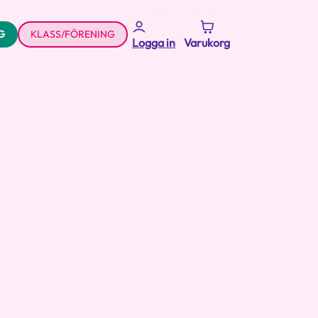
G
KLASS/FÖRENING
Logga in
Varukorg