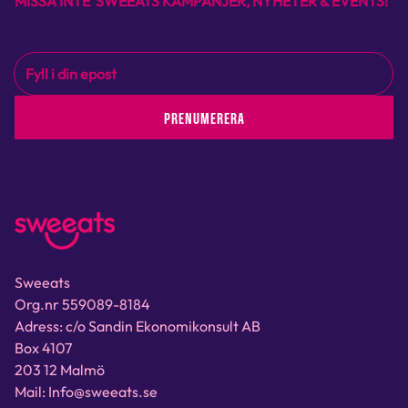
MISSA INTE SWEEATS KAMPANJER, NYHETER & EVENTS!
PRENUMERERA
Sweeats
Org.nr 559089-8184
Adress: c/o Sandin Ekonomikonsult AB
Box 4107
203 12 Malmö
Mail: Info@sweeats.se