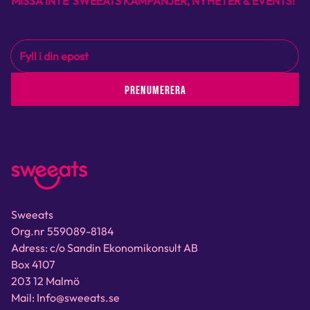
MISSA INTE SWEEATS KAMPANJER, NYHETER & EVENTS!
PRENUMERERA
Sweeats
Org.nr 559089-8184
Adress: c/o Sandin Ekonomikonsult AB
Box 4107
203 12 Malmö
Mail: Info@sweeats.se