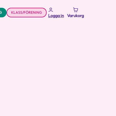
G
KLASS/FÖRENING
Logga in
Varukorg