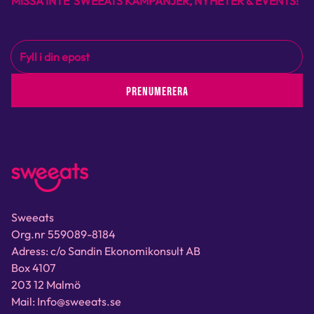
MISSA INTE SWEEATS KAMPANJER, NYHETER & EVENTS!
PRENUMERERA
Sweeats
Org.nr 559089-8184
Adress: c/o Sandin Ekonomikonsult AB
Box 4107
203 12 Malmö
Mail: Info@sweeats.se