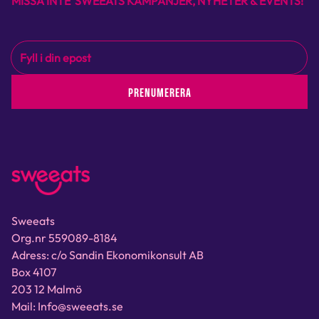
MISSA INTE SWEEATS KAMPANJER, NYHETER & EVENTS!
PRENUMERERA
Sweeats
Org.nr 559089-8184
Adress: c/o Sandin Ekonomikonsult AB
Box 4107
203 12 Malmö
Mail: Info@sweeats.se