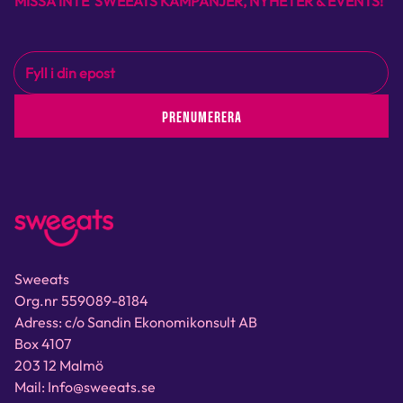
MISSA INTE SWEEATS KAMPANJER, NYHETER & EVENTS!
PRENUMERERA
Sweeats
Org.nr 559089-8184
Adress: c/o Sandin Ekonomikonsult AB
Box 4107
203 12 Malmö
Mail: Info@sweeats.se