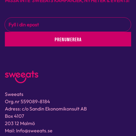
MISSA INTE SWEEATS KAMPANJER, NYHETER & EVENTS!
PRENUMERERA
Sweeats
Org.nr 559089-8184
Adress: c/o Sandin Ekonomikonsult AB
Box 4107
203 12 Malmö
Mail: Info@sweeats.se