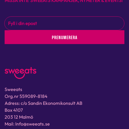
MISSA INTE SWEEATS KAMPANJER, NYHETER & EVENTS!
PRENUMERERA
Sweeats
Org.nr 559089-8184
Adress: c/o Sandin Ekonomikonsult AB
Box 4107
203 12 Malmö
Mail: Info@sweeats.se