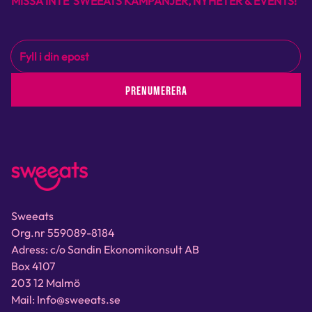
MISSA INTE SWEEATS KAMPANJER, NYHETER & EVENTS!
PRENUMERERA
Sweeats
Org.nr 559089-8184
Adress: c/o Sandin Ekonomikonsult AB
Box 4107
203 12 Malmö
Mail: Info@sweeats.se