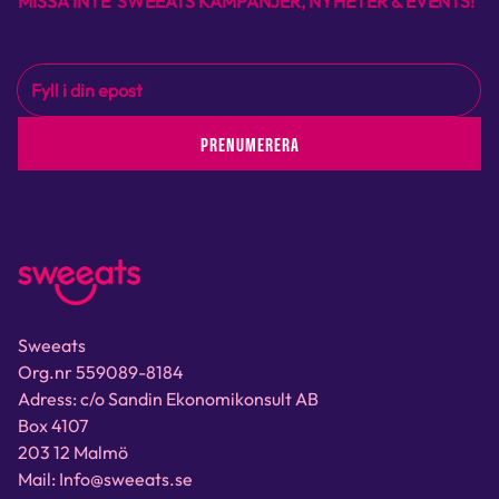
MISSA INTE SWEEATS KAMPANJER, NYHETER & EVENTS!
PRENUMERERA
Sweeats
Org.nr 559089-8184
Adress: c/o Sandin Ekonomikonsult AB
Box 4107
203 12 Malmö
Mail: Info@sweeats.se