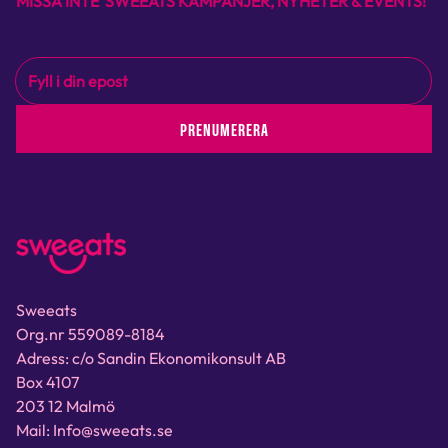
MISSA INTE SWEEATS KAMPANJER, NYHETER & EVENTS!
PRENUMERERA
Sweeats
Org.nr 559089-8184
Adress: c/o Sandin Ekonomikonsult AB
Box 4107
203 12 Malmö
Mail: Info@sweeats.se