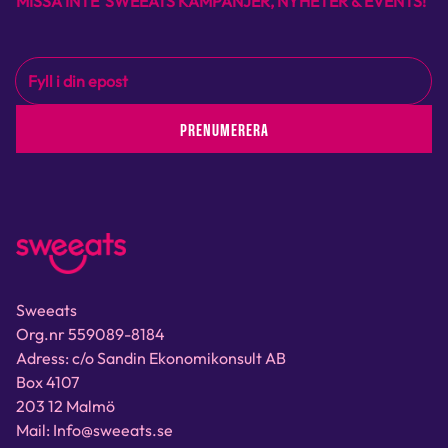
MISSA INTE SWEEATS KAMPANJER, NYHETER & EVENTS!
PRENUMERERA
Sweeats
Org.nr 559089-8184
Adress: c/o Sandin Ekonomikonsult AB
Box 4107
203 12 Malmö
Mail: Info@sweeats.se