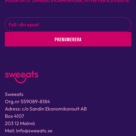
MISSA INTE SWEEATS KAMPANJER, NYHETER & EVENTS!
PRENUMERERA
Sweeats
Org.nr 559089-8184
Adress: c/o Sandin Ekonomikonsult AB
Box 4107
203 12 Malmö
Mail: Info@sweeats.se