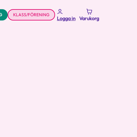
G
KLASS/FÖRENING
Logga in
Varukorg