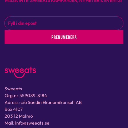
MISSA INTE SWEEATS KAMPANJER, NYHETER & EVENTS!
PRENUMERERA
Sweeats
Org.nr 559089-8184
Adress: c/o Sandin Ekonomikonsult AB
Box 4107
203 12 Malmö
Mail: Info@sweeats.se