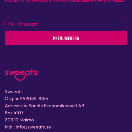
MISSA INTE SWEEATS KAMPANJER, NYHETER & EVENTS!
PRENUMERERA
Sweeats
Org.nr 559089-8184
Adress: c/o Sandin Ekonomikonsult AB
Box 4107
203 12 Malmö
Mail: Info@sweeats.se